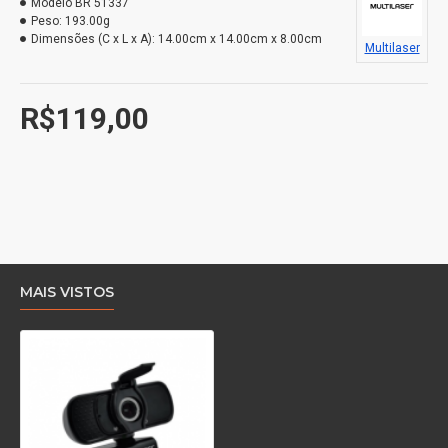
Modelo
BR 51337
Peso:
193.00g
Conexão: USB e Play.
Dimensões (C x L x A):
14.00cm x 14.00cm x 8.00cm
Multilaser
Conteúdo da embalagem: 1 Webcam full hd.
R$119,00
MAIS VISTOS