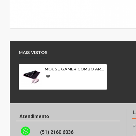
MAIS VISTOS
MOUSE GAMER COMBO ARYA MC104 ROSA C/MOUSE PAD 48.7350 OEX BR 41602
L
Atendimento
P
(51) 2160.6036