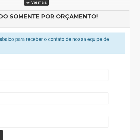
/ 1600 / 2000 / 2400 dpi
DO SOMENTE POR ORÇAMENTO!
baixo para receber o contato de nossa equipe de
ocidade nos movimentos
rapante
tura, mais resistente e durável