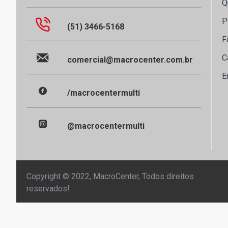
Q
P
(51) 3466-5168
F
C
comercial@macrocenter.com.br
E
/macrocentermulti
@macrocentermulti
Copyright © 2022, MacroCenter, Todos direitos
reservados!