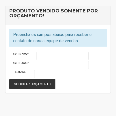
Light que reduz o impacto da luz da tela prejudicial aos
PRODUTO VENDIDO SOMENTE POR
ollhos. Acesso rápido e seguro com reconhecimento da
ORÇAMENTO!
facial.
ESPECIFICAÇÕES TÉCNICAS
Preencha os campos abaixo para receber o
contato de nossa equipe de vendas.
Garantia do Fabricante
1 Ano
Seu Nome:
Seu E-mail:
CÂMERA
Telefone:
Câmera Frontal
8 MP
SOLICITAR ORÇAMENTO
Câmera Traseira
13 MP
CONECTIVIDADE
Bluetooth
Sim