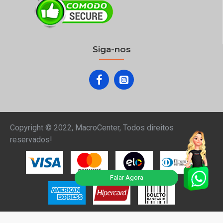
Tipo de Tela
Multitou
Siga-nos
ITENS INCLUSOS
Case Protetora
1 UN
ALIMENTAÇÃO
Copyright © 2022, MacroCenter, Todos direitos
reservados!
Bateria
7700 MA
ARMAZENAMENTO
Falar Agora
Memória RAM
4 GB
Memória Interna
64 GB