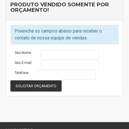
Altura (mm)
PRODUTO VENDIDO SOMENTE POR
ORÇAMENTO!
212
Largura (mm)
82
Preencha os campos abaixo para receber o
Profundidade (mm)
contato de nossa equipe de vendas.
110
Qtd. dentro da embalagem
Seu Nome:
SAQUINHO C/ 4 UNIDADES
Seu E-mail:
Telefone:
SOLICITAR ORÇAMENTO