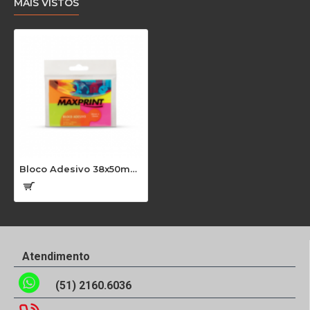
MAIS VISTOS
Bloco Adesivo 38x50mm c/4un 50Fls Colorido Neon Maxprint BR 35435
Atendimento
(51) 2160.6036