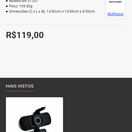
Modelo
BR 51337
Peso:
193.00g
Conexão: USB e Play.
Dimensões (C x L x A):
14.00cm x 14.00cm x 8.00cm
Multilaser
Conteúdo da embalagem: 1 Webcam full hd.
R$119,00
MAIS VISTOS