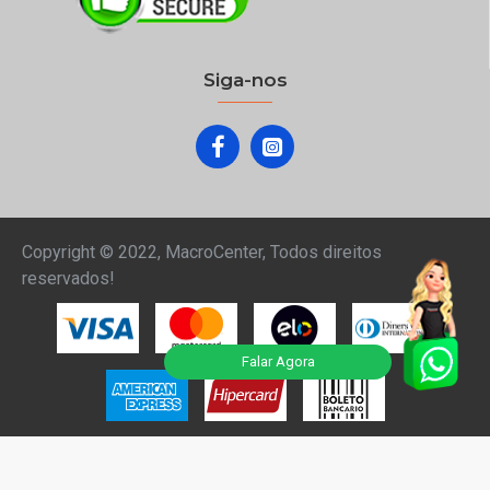
EAN
EAN13
Siga-nos
ITENS INCLUSOS
Cabo de Força
1
ARMAZENAMENTO
Copyright © 2022, MacroCenter, Todos direitos
reservados!
Memória RAM
4 GB
Armazenamento SSD
120 GB
Falar Agora
Memória Expansível
16 GB