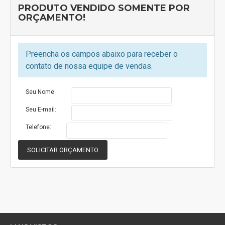
CONECTIVIDADE
PRODUTO VENDIDO SOMENTE POR
ORÇAMENTO!
Entrada Fone de Ouvido
1
Entrada Microfone
1
Preencha os campos abaixo para receber o
contato de nossa equipe de vendas.
HDMI
1
Seu Nome:
Placa de Rede
ONBOAR
Seu E-mail:
Porta Ethernet (RJ45)
10/100
Telefone:
USB (2.0)
6
SOLICITAR ORÇAMENTO
VGA
1
USB
4