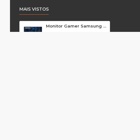
MAIS VISTOS
Monitor Gamer Samsung 27" FHD, 75Hz, HDMI, VGA,Freesync, T350 FU 266117
L
Atendimento
P
(51) 2160.6036
Q
P
(51) 3466-5168
F
C
comercial@macrocenter.com.br