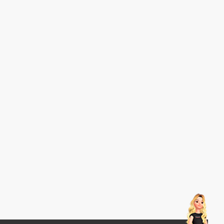
178° / 178°
1.000:1
16.7 M
5 ms
75 HZ
-2.0° ~ +20.0°
1