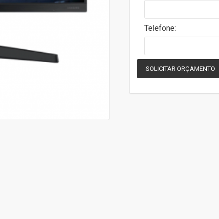
Garantia do Produto
Telefone:
Peso do produto
Dimensões do produto
SOLICITAR ORÇAMENTO
Furação VESA
TELA
Polegadas
Resolução
Tipo de Tela
Brilho