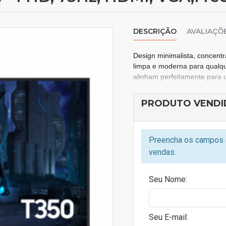
DESCRIÇÃO
AVALIAÇÕ
Design minimalista, concent
limpa e moderna para qualqu
alinham perfeitamente para 
Agora, a imagem é reproduzi
mais fluidas. Seu momento de
PRODUTO VENDI
acompanhando seu programa 
CONECTIVIDADE
Preencha os campos a
vendas.
HDMI
Seu Nome:
ESPECIFICAÇÕES TÉCNICAS
Seu E-mail:
Cor