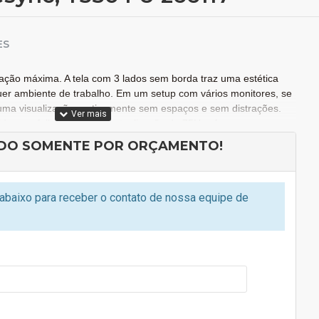
ES
ração máxima. A tela com 3 lados sem borda traz uma estética
er ambiente de trabalho. Em um setup com vários monitores, se
uma visualização praticamente sem espaços e sem distrações.
da sem falhas. A taxa de atualização de 75Hz oferece cenas
 diversão não tem lag ou efeito fantasma, quer você esteja
DO SOMENTE POR ORÇAMENTO!
de TV favorito.
baixo para receber o contato de nossa equipe de
1
Preto