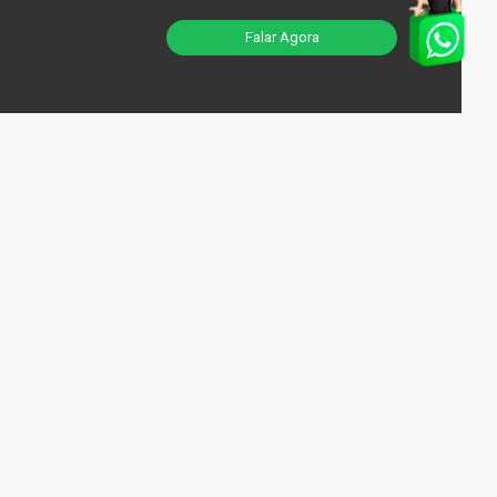
Falar Agora
1
1
Bivolt
Siga-nos