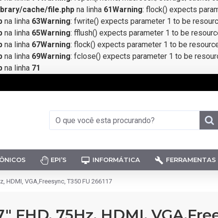
rary/cache/file.php
na linha
61
Warning
: flock() expects para
p
na linha
63
Warning
: fwrite() expects parameter 1 to be resour
p
na linha
65
Warning
: fflush() expects parameter 1 to be resourc
p
na linha
67
Warning
: flock() expects parameter 1 to be resourc
p
na linha
69
Warning
: fclose() expects parameter 1 to be resour
p
na linha
71
ÔNICOS
EPI’S
INFORMÁTICA
FERRAMENTAS
z, HDMI, VGA,Freesync, T350 FU 266117
" FHD, 75Hz, HDMI, VGA,Free