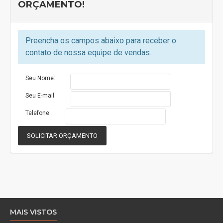
ORÇAMENTO!
Brilho e contraste para você aproveitar seu programa tanto nas
cenas mais escuras quanto nas de alta luminosidade.
Preencha os campos abaixo para receber o
Resolução Full HD - Aproveite seus programas em uma
contato de nossa equipe de vendas.
resolução 2 vezes maior que as TVs HDs.
Imagens realistas para você assistir seus filmes e séries
Seu Nome:
preferidas.
Seu E-mail:
ESPECIFICAÇÕES TÉCNICAS
Telefone:
Cor
Preto
SOLICITAR ORÇAMENTO
ACESSÓRIOS INCLUSOS
Controle Remoto
1
MAIS VISTOS
Pilhas
Sim