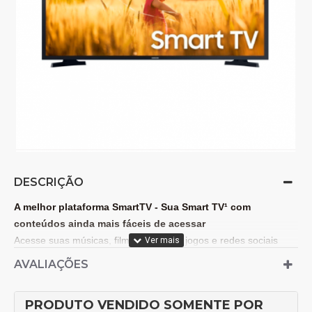
DESCRIÇÃO
A melhor plataforma SmartTV - Sua Smart TV¹ com
conteúdos ainda mais fáceis de acessar
Acesse suas músicas, filmes, notícias, jogos e redes sociais
tudo em uma única tela, com o sistema operacional TIZEN.
AVALIAÇÕES
HDR para brilho e contraste - Veja os detalhes em cenas
PRODUTO VENDIDO SOMENTE POR
claras ou escuras