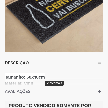
DESCRIÇÃO
Tamanho: 60x40cm
Material: Vinil
Personalização: Pintado
AVALIAÇÕES
Antiderrapante e Antichamas
10mm de espessura
PRODUTO VENDIDO SOMENTE POR