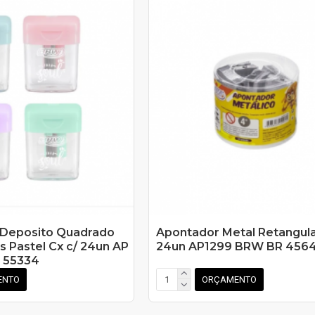
 Deposito Quadrado
Apontador Metal Retangula
s Pastel Cx c/ 24un AP
24un AP1299 BRW BR 456
 55334
ENTO
ORÇAMENTO