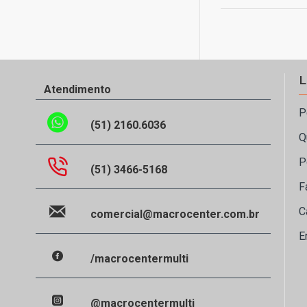
L
Atendimento
P
(51) 2160.6036
Q
P
(51) 3466-5168
F
C
comercial@macrocenter.com.br
E
/macrocentermulti
@macrocentermulti