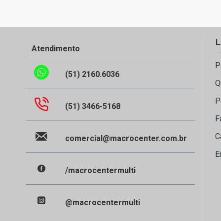
L
Atendimento
P
(51) 2160.6036
Q
P
(51) 3466-5168
F
C
comercial@macrocenter.com.br
E
/macrocentermulti
@macrocentermulti