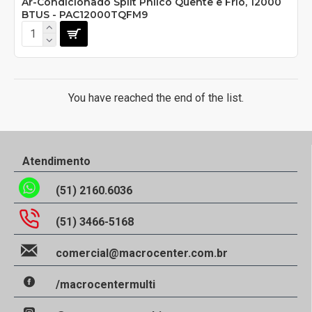
Ar-Condicionado Split Philco Quente e Frio, 12000
BTUS - PAC12000TQFM9
You have reached the end of the list.
Atendimento
(51) 2160.6036
(51) 3466-5168
comercial@macrocenter.com.br
/macrocentermulti