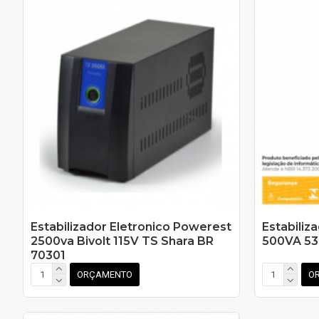
Estabilizador Eletronico Powerest
Estabiliz
2500va Bivolt 115V TS Shara BR
500VA 53
70301
ORÇAMENTO
O