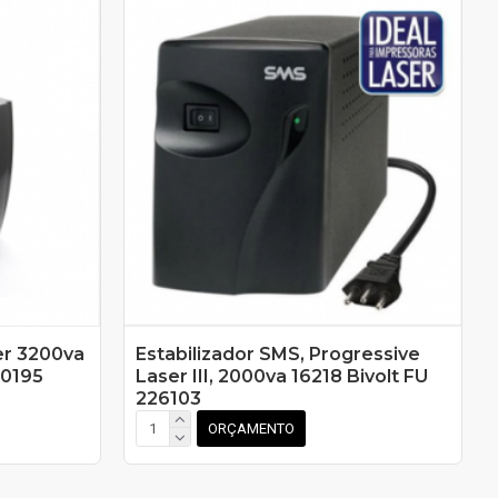
er 3200va
Estabilizador SMS, Progressive
60195
Laser III, 2000va 16218 Bivolt FU
226103
ORÇAMENTO