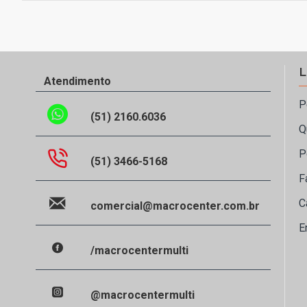
L
Atendimento
P
(51) 2160.6036
Q
P
(51) 3466-5168
F
C
comercial@macrocenter.com.br
E
/macrocentermulti
@macrocentermulti