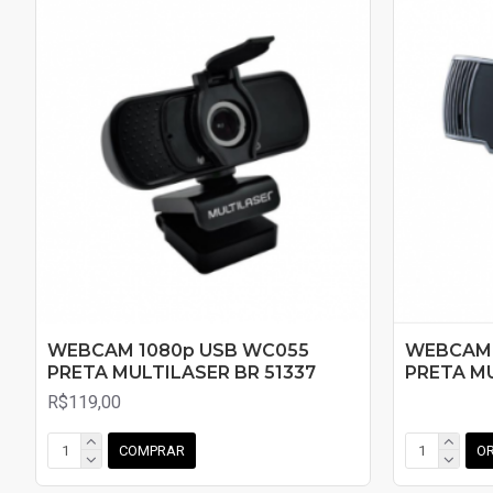
WEBCAM 1080p USB WC055
WEBCAM 
PRETA MULTILASER BR 51337
PRETA MU
R$119,00
COMPRAR
O