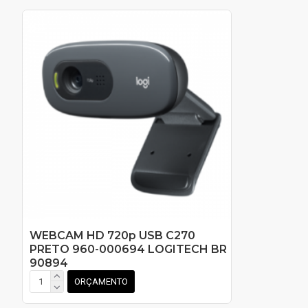
WEBCAM HD 720p USB C270
PRETO 960-000694 LOGITECH BR
90894
ORÇAMENTO