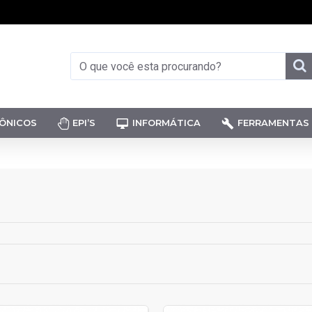
ÔNICOS
EPI’S
INFORMÁTICA
FERRAMENTAS