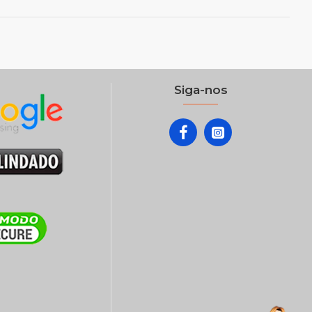
Siga-nos