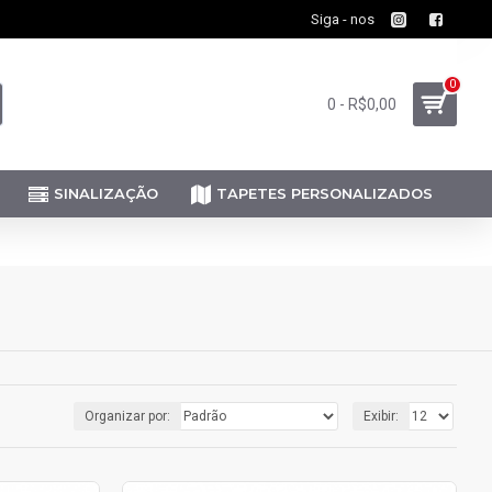
Siga - nos
0
0 - R$0,00
SINALIZAÇÃO
TAPETES PERSONALIZADOS
Organizar por:
Exibir: