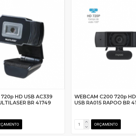
720p HD USB AC339
WEBCAM C200 720p HD
LTILASER BR 41749
USB RA015 RAPOO BR 4
RÇAMENTO
ORÇAMENTO